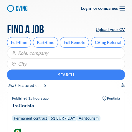
Login
For companies
Find a job
Upload your
CV
Full-time
Part-time
Full Remote
CVing Referral
City
SEARCH
Sort
Featured companies
Published 15 hours ago
Pontinia
Trattorista
Permanent contract
61 EUR / DAY
Agritourism