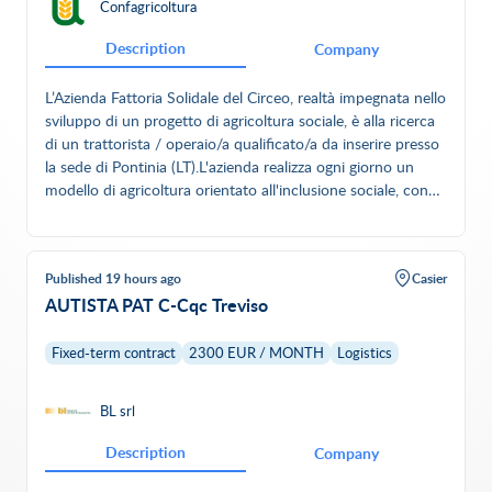
Confagricoltura
Description
Company
L’Azienda Fattoria Solidale del Circeo, realtà impegnata nello
sviluppo di un progetto di agricoltura sociale, è alla ricerca
di un trattorista / operaio/a qualificato/a da inserire presso
la sede di Pontinia (LT).L'azienda realizza ogni giorno un
modello di agricoltura orientato all'inclusione sociale, con
l'obiettivo di costruire una comunità aperta a tutti,
valorizzando il contributo di ogni persona e promuovendo
responsabilità, collaborazione e crescita condivisa.Mansioni
Published 19 hours ago
Casier
principaliConduzione di trattori e mezzi agricoli per le
AUTISTA PAT C-Cqc Treviso
attività aziendali.Esecuzione delle principali lavorazioni
agricole in campo.Utilizzo delle attrezzature nel rispetto
delle norme di sicurezza.Cura e manutenzione ordinaria dei
Fixed-term contract
2300 EUR / MONTH
Logistics
mezzi agricoli assegnati.Collaborazione con il team per
garantire il corretto svolgimento delle attività.
BL srl
Description
Company