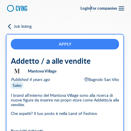
Login
For companies
Job listing
Go back
Upload your
CV
Full-time
Part-time
Full Remote
CVing Referral
APPLY
Addetto / a alle vendite
City
Mantova Village
SEARCH
Published 4 years ago
Bagnolo San Vito
Featured companies
Sales
I brand all’interno del Mantova Village sono alla ricerca di
nuove figure da inserire nei propri store come Addetto/a alle
vendite.
Che aspetti? Il tuo posto è nella Land of Fashion.
Requisiti richiesti: