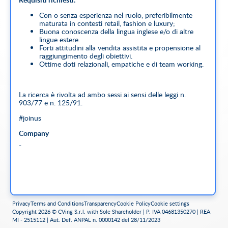
Con o senza esperienza nel ruolo, preferibilmente
maturata in contesti retail, fashion e luxury;
Buona conoscenza della lingua inglese e/o di altre
lingue estere.
Forti attitudini alla vendita assistita e propensione al
raggiungimento degli obiettivi.
Ottime doti relazionali, empatiche e di team working.
La ricerca è rivolta ad ambo sessi ai sensi delle leggi n.
903/77 e n. 125/91.
#joinus
Company
-
Privacy
Terms and Conditions
Transparency
Cookie Policy
Cookie settings
Copyright 2026 © CVing S.r.l. with Sole Shareholder | P. IVA 04681350270 | REA
MI - 2515112 | Aut. Def. ANPAL n. 0000142 del 28/11/2023