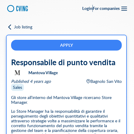
Login
For companies
Job listing
Go back
Upload your
CV
Full-time
Part-time
Full Remote
CVing Referral
APPLY
Responsabile di punto vendita
City
Mantova Village
SEARCH
Published 4 years ago
Bagnolo San Vito
Featured companies
Sales
Gli store all’interno del Mantova Village ricercano Store
Manager.
Lo Store Manager ha la responsabilità di garantire il
perseguimento degli obiettivi quantitativi e qualitativi
attraverso strategie volte a massimizzare le performance e il
corretto funzionamento del punto vendita tramite la
gestione del team e la pianificazione della copertura oraria,