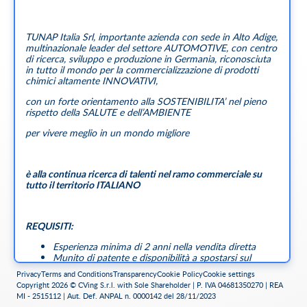
TUNAP Italia Srl, importante azienda con sede in Alto Adige,
multinazionale leader del settore AUTOMOTIVE, con centro
di ricerca, sviluppo e produzione in Germania, riconosciuta
in tutto il mondo per la commercializzazione di prodotti
chimici altamente INNOVATIVI,
con un forte orientamento alla SOSTENIBILITA’ nel pieno
rispetto della SALUTE e dell’AMBIENTE
per vivere meglio in un mondo migliore
è alla continua ricerca di talenti nel ramo commerciale su
tutto il territorio ITALIANO
REQUISITI:
Esperienza minima di 2 anni nella vendita diretta
Munito di patente e disponibilità a spostarsi sul
territorio di competenza
Privacy
Terms and Conditions
Transparency
Cookie Policy
Cookie settings
Predisposizione a lavorare per obiettivi
Copyright 2026 © CVing S.r.l. with Sole Shareholder | P. IVA 04681350270 | REA
Elevate capacità comunicative e leadership
MI - 2515112 | Aut. Def. ANPAL n. 0000142 del 28/11/2023
Organizzazione, ambizione, dinamicità, metodo e