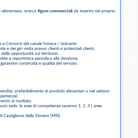
e alimentare, ricerca
figure commerciali
da inserire nel proprio
ta a Consorzi del canale horeca / dolciario
te e dei giri visita presso clienti e potenziali clienti.
elle opportunità sul territorio.
te e reportistica periodica alla direzione.
arantire continuità e qualità del servizio.
endita, preferibilmente di prodotti alimentari o nel settore
sperienza)
ento al risultato.
fuori sede, le aree di competenze saranno 1, 2 ,3 ( aree
 Castiglione delle Stiviere (MN).