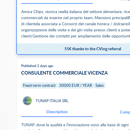
Amica Chips, storica realtà italiana del settore alimentare, ric
commerciali da inserire nel proprio team..Mansioni principali
di clientela associata a Consorzi del canale horeca / dolciario
organizzazione delle visite e dei giri visita presso clienti e pote
clienti.Gestione dei contatti per ampliamento delle opportunit
territorio.Monitoraggio dell’andamento delle vendite e reportis
direzione.Collaborazione con il team interno per garantire con
55€ thanks to the CVing referral
del servizio.Caratteristiche e requisitiNecessaria esperienza pr
vendita, preferibilmente di prodotti alimentari o nel settore 
Published 2 days ago
valutare a seconda dell’esperienza)Spiccate capacità relazion
CONSULENTE COMMERCIALE VICENZA
al risultato.L'operatività sarà gestita prettamente fuori sede, l
competenze saranno 1, 2 ,3 ( aree Nielsen ) Residenza entro
sede di Castiglione delle Stiviere (MN).Cosa offriamoIniziale
Fixed-term contract
30000 EUR / YEAR
Sales
determinato di 12 mesi (oppure formula 6+6 mesi), con obiet
a tempo indeterminato.Compenso fisso + variabile, commisura
TUNAP ITALIA SRL
ai risultati.Range retributivo: 28-35k (da valutare/rivalutabile 
all'esperienza/risultati).Auto aziendale.PC e telefono aziendali.
Description
Comp
garantiti per le attività fuori sede.Se sei una persona dinamica
vendita e desideri crescere in un contesto strutturato, inviaci
TUNAP, dove la qualità e l'innovazione sono alla base di ogni
ed entra nel team!