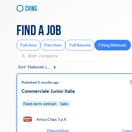
Find a job
Full-time
Part-time
Full Remote
CVing Referral
Sort
Featured companies
Published 8 months ago
Commerciale Junior Italia
Fixed-term contract
Sales
Amica Chips S.p.A.
Description
Comp