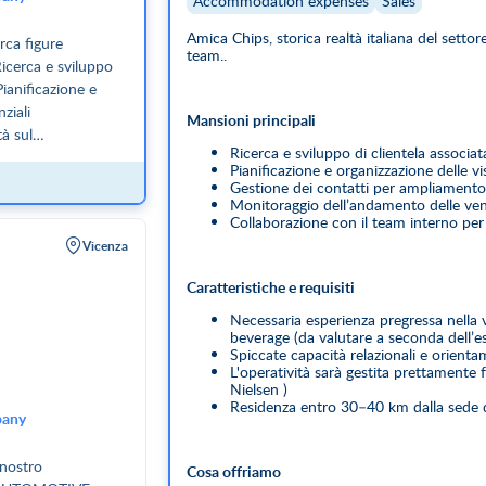
Accommodation expenses
Sales
Amica Chips, storica realtà italiana del settor
erca figure
team..
Ricerca e sviluppo
Pianificazione e
nziali
Mansioni principali
à sul
Ricerca e sviluppo di clientela associa
tica periodica alla
Pianificazione e organizzazione delle visi
tinuità e qualità
Gestione dei contatti per ampliamento d
egressa nella
Monitoraggio dell’andamento delle vendi
Collaborazione con il team interno per g
beverage (da
Vicenza
ali e orientamento
e aree di
Caratteristiche e requisiti
 30–40 km dalla
 contratto a tempo
Necessaria esperienza pregressa nella v
beverage (da valutare a seconda dell’e
tivo di inserimento
Spiccate capacità relazionali e orientam
to all’esperienza e
L'operatività sarà gestita prettamente 
in base
Nielsen )
Residenza entro 30–40 km dalla sede di
Vitto e alloggio
any
, orientata alla
 la tua candidatura
 nostro
Cosa offriamo