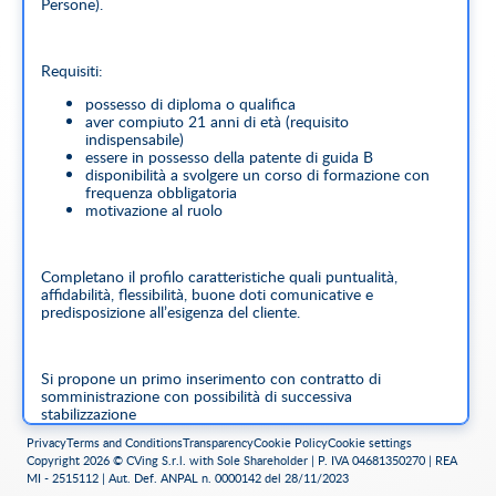
Persone).
Requisiti:
possesso di diploma o qualifica
aver compiuto 21 anni di età (requisito
indispensabile)
essere in possesso della patente di guida B
disponibilità a svolgere un corso di formazione con
frequenza obbligatoria
motivazione al ruolo
Completano il profilo caratteristiche quali puntualità,
affidabilità, flessibilità, buone doti comunicative e
predisposizione all’esigenza del cliente.
Si propone un primo inserimento con contratto di
somministrazione con possibilità di successiva
stabilizzazione
Privacy
Terms and Conditions
Transparency
Cookie Policy
Cookie settings
(condizione: conseguimento patenti, titoli e addestramento
Copyright 2026 © CVing S.r.l. with Sole Shareholder | P. IVA 04681350270 | REA
propedeutico alla missione).
MI - 2515112 | Aut. Def. ANPAL n. 0000142 del 28/11/2023