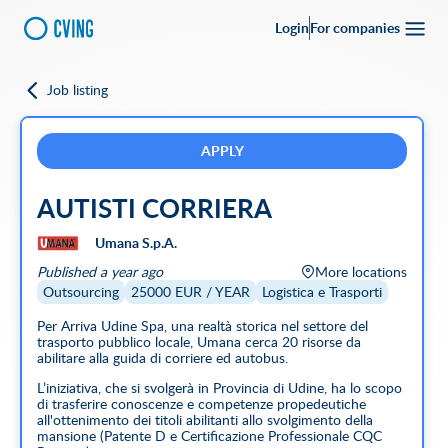
Login
For companies
Job listing
Go back
Upload your
CV
Full-time
Part-time
Full Remote
CVing Referral
APPLY
AUTISTI CORRIERA
City
Umana S.p.A.
SEARCH
Published a year ago
More locations
Featured companies
Outsourcing
25000 EUR / YEAR
Logistica e Trasporti
Per Arriva Udine Spa, una realtà storica nel settore del
trasporto pubblico locale, Umana cerca 20 risorse da
abilitare alla guida di corriere ed autobus.
L’iniziativa, che si svolgerà in Provincia di Udine, ha lo scopo
di trasferire conoscenze e competenze propedeutiche
all'ottenimento dei titoli abilitanti allo svolgimento della
mansione (Patente D e Certificazione Professionale CQC