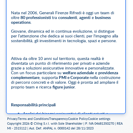
Nata nel 2006, Generali Firenze Rifredi è oggi un team di
oltre
80 professionisti
tra
consulenti
,
agenti
e
business
operations
.
Giovane, dinamica ed in continua evoluzione, si distingue
per l’attenzione che dedica ai suoi clienti, per l'impegno alla
sostenibilità, gli investimenti in tecnologia, spazi e persone.
Attiva da oltre 10 anni sul territorio, questa realtà è
diventata un punto di riferimento per privati e aziende
grazie a soluzioni assicurative innovative e personalizzate.
Con un focus particolare su
welfare aziendale
e
previdenza
complementare
, supporta
PMI e Corporate
nella costruzione
di percorsi concreti e di valore. Oggi è pronta ad ampliare il
proprio team e ricerca
figure junior
.
Responsabilità principali
Analisi dei bisogni assicurativi di clienti privati e
aziende.
Privacy
Terms and Conditions
Transparency
Cookie Policy
Cookie settings
Proposta di soluzioni personalizzate con i prodotti
Copyright 2026 © CVing S.r.l. with Sole Shareholder | P. IVA 04681350270 | REA
Generali Italia.
MI - 2515112 | Aut. Def. ANPAL n. 0000142 del 28/11/2023
Sviluppo e gestione di un portafoglio clienti.