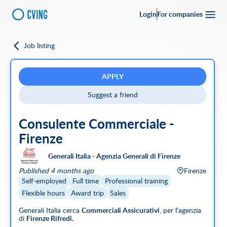
Login
For companies
Job listing
Go back
Upload your
CV
Full-time
Part-time
Full Remote
CVing Referral
APPLY
Suggest a friend
City
Consulente Commerciale -
SEARCH
Firenze
Featured companies
Generali Italia - Agenzia Generali di Firenze
Published 4 months ago
Firenze
Self-employed
Full time
Professional training
Flexible hours
Award trip
Sales
Generali Italia cerca
Commerciali Assicurativi
, per l'agenzia
di
Firenze Rifredi.