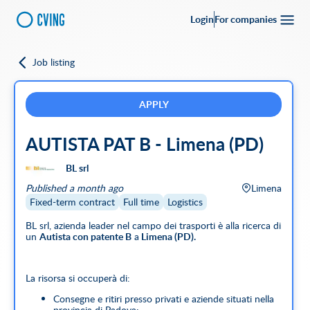
Login
For companies
Job listing
Go back
Upload your
CV
Full-time
Part-time
Full Remote
CVing Referral
APPLY
AUTISTA PAT B - Limena (PD)
City
BL srl
SEARCH
Published a month ago
Limena
Featured companies
Fixed-term contract
Full time
Logistics
BL srl, azienda leader nel campo dei trasporti è alla ricerca di
un
Autista con patente B
a
Limena (PD).
La risorsa si occuperà di:
Consegne e ritiri presso privati e aziende situati nella
provincia di Padova;