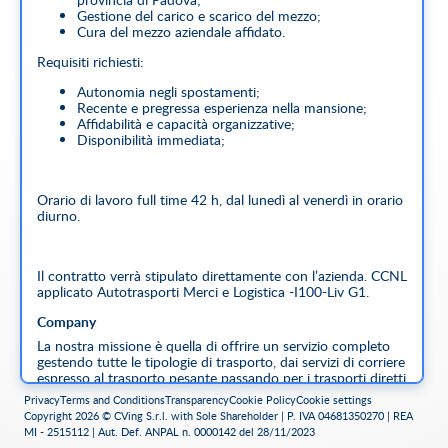
Gestione del carico e scarico del mezzo;
Cura del mezzo aziendale affidato.
Requisiti richiesti:
Autonomia negli spostamenti;
Recente e pregressa esperienza nella mansione;
Affidabilità e capacità organizzative;
Disponibilità immediata;
Orario di lavoro full time 42 h, dal lunedì al venerdì in orario
diurno.
Il contratto verrà stipulato direttamente con l’azienda. CCNL
applicato Autotrasporti Merci e Logistica -I100-Liv G1.
Company
La nostra missione è quella di offrire un servizio completo
gestendo tutte le tipologie di trasporto, dai servizi di corriere
espresso al trasporto pesante passando per i trasporti diretti
e fiduciari pensati per i clienti più esigenti.
Privacy
Terms and Conditions
Transparency
Cookie Policy
Cookie settings
Copyright 2026 © CVing S.r.l. with Sole Shareholder | P. IVA 04681350270 | REA
MI - 2515112 | Aut. Def. ANPAL n. 0000142 del 28/11/2023