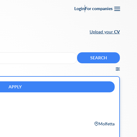
Login
For companies
Upload your
CV
SEARCH
APPLY
Molfetta