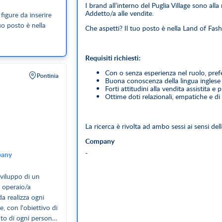
I brand all’interno del Puglia Village sono all
Addetto/a alle vendite.
 figure da inserire
uo posto è nella
Che aspetti? Il tuo posto è nella Land of Fash
Requisiti richiesti:
Con o senza esperienza nel ruolo, prefe
Pontinia
Buona conoscenza della lingua inglese e
Forti attitudini alla vendita assistita e
Ottime doti relazionali, empatiche e d
La ricerca è rivolta ad ambo sessi ai sensi del
Company
-
any
sviluppo di un
/ operaio/a
da realizza ogni
e, con l'obiettivo di
uto di ogni persona