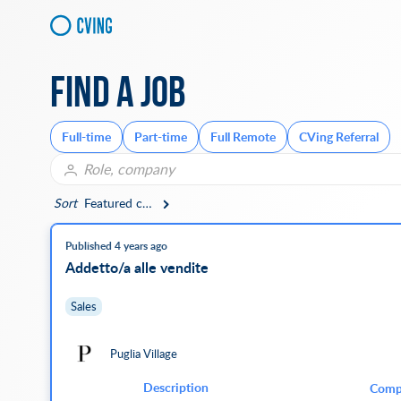
Find a job
Full-time
Part-time
Full Remote
CVing Referral
Sort
Featured companies
Published 4 years ago
Addetto/a alle vendite
Sales
Puglia Village
Description
Comp