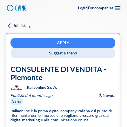
Login
For companies
Job listing
Go back
Upload your
CV
Full-time
Part-time
Full Remote
CVing Referral
APPLY
Suggest a friend
City
CONSULENTE DI VENDITA -
SEARCH
Piemonte
Featured companies
Italiaonline S.p.A.
Published 6 months ago
Novara
Sales
Italiaonline
è la prima digital company italiana e il punto di
riferimento per le imprese che vogliono crescere grazie al
digital marketing
e alla comunicazione online.