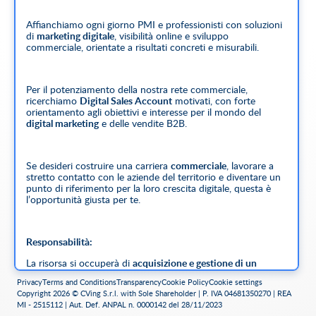
Affianchiamo ogni giorno PMI e professionisti con soluzioni
di
marketing digitale
, visibilità online e sviluppo
commerciale, orientate a risultati concreti e misurabili.
Per il potenziamento della nostra rete commerciale,
ricerchiamo
Digital Sales Account
motivati, con forte
orientamento agli obiettivi e interesse per il mondo del
digital marketing
e delle vendite B2B.
Se desideri costruire una carriera
commerciale
, lavorare a
stretto contatto con le aziende del territorio e diventare un
punto di riferimento per la loro crescita digitale, questa è
l’opportunità giusta per te.
Responsabilità:
La risorsa si occuperà di
acquisizione e gestione di un
portafoglio clienti
sul territorio, sviluppo di nuove
Privacy
Terms and Conditions
Transparency
Cookie Policy
Cookie settings
opportunità commerciali,
consulenza alle imprese
su
Copyright 2026 © CVing S.r.l. with Sole Shareholder | P. IVA 04681350270 | REA
soluzioni di digital marketing, advertising online e presenza
MI - 2515112 | Aut. Def. ANPAL n. 0000142 del 28/11/2023
digitale. Analizzerà il mercato locale per proporre strategie