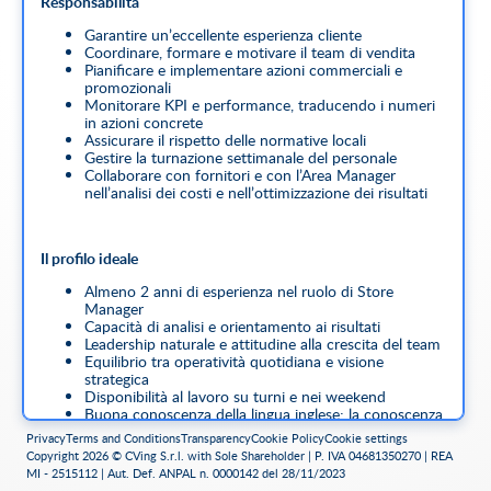
Responsabilità
Garantire un’eccellente esperienza cliente
Coordinare, formare e motivare il team di vendita
Pianificare e implementare azioni commerciali e
promozionali
Monitorare KPI e performance, traducendo i numeri
in azioni concrete
Assicurare il rispetto delle normative locali
Gestire la turnazione settimanale del personale
Collaborare con fornitori e con l’Area Manager
nell’analisi dei costi e nell’ottimizzazione dei risultati
Il profilo ideale
Almeno 2 anni di esperienza nel ruolo di Store
Manager
Capacità di analisi e orientamento ai risultati
Leadership naturale e attitudine alla crescita del team
Equilibrio tra operatività quotidiana e visione
strategica
Disponibilità al lavoro su turni e nei weekend
Buona conoscenza della lingua inglese; la conoscenza
di una seconda lingua è considerata un plus
Privacy
Terms and Conditions
Transparency
Cookie Policy
Cookie settings
Copyright 2026 © CVing S.r.l. with Sole Shareholder | P. IVA 04681350270 | REA
MI - 2515112 | Aut. Def. ANPAL n. 0000142 del 28/11/2023