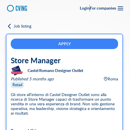
Login
For companies
Job listing
Go back
Upload your
CV
Full-time
Part-time
Full Remote
CVing Referral
APPLY
Store Manager
City
Castel Romano Designer Outlet
SEARCH
Published 5 months ago
Roma
Featured companies
Retail
Gli store all’interno di Castel Designer Outlet sono alla
ricerca di Store Manager capaci di trasformare un punto
vendita in una vera esperienza di brand. Non solo gestione
operativa, ma leadership, visione strategica e orientamento
ai risultati.