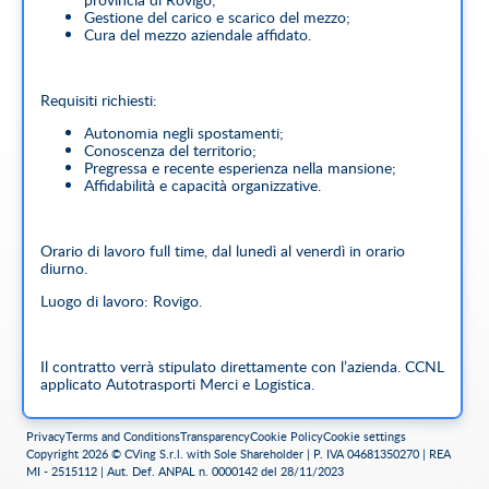
Gestione del carico e scarico del mezzo;
Cura del mezzo aziendale affidato.
Requisiti richiesti:
Autonomia negli spostamenti;
Conoscenza del territorio;
Pregressa e recente esperienza nella mansione;
Affidabilità e capacità organizzative.
Orario di lavoro full time, dal lunedì al venerdì in orario
diurno.
Luogo di lavoro: Rovigo.
Il contratto verrà stipulato direttamente con l’azienda. CCNL
applicato Autotrasporti Merci e Logistica.
Privacy
Terms and Conditions
Transparency
Cookie Policy
Cookie settings
Company
Copyright 2026 © CVing S.r.l. with Sole Shareholder | P. IVA 04681350270 | REA
MI - 2515112 | Aut. Def. ANPAL n. 0000142 del 28/11/2023
La nostra missione è quella di offrire un servizio completo