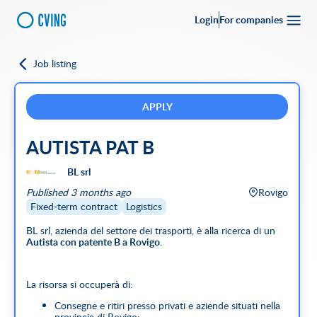
Login
For companies
Job listing
Go back
Upload your
CV
Full-time
Part-time
Full Remote
CVing Referral
APPLY
AUTISTA PAT B
City
BL srl
SEARCH
Published 3 months ago
Rovigo
Featured companies
Fixed-term contract
Logistics
BL srl, azienda del settore dei trasporti, è alla ricerca di un
Autista con patente B a Rovigo
.
La risorsa si occuperà di:
Consegne e ritiri presso privati e aziende situati nella
provincia di Rovigo;