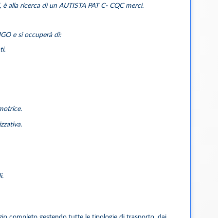
ti, è alla ricerca di un AUTISTA PAT C- CQC merci.
IGO e si occuperà di:
i.
motrice.
izzativa.
ì.
izio completo gestendo tutte le tipologie di trasporto, dai