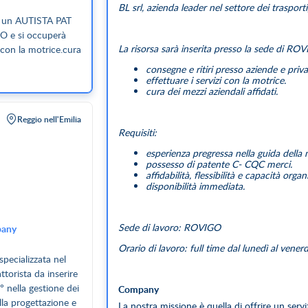
BL srl, azienda leader nel settore dei traspor
 di un AUTISTA PAT
GO e si occuperà
La risorsa sarà inserita presso la sede di ROV
i con la motrice.cura
consegne e ritiri presso aziende e privat
effettuare i servizi con la motrice.
cura dei mezzi aziendali affidati.
Reggio nell'Emilia
Requisiti:
esperienza pregressa nella guida della 
possesso di patente C- CQC merci.
affidabilità, flessibilità e capacità organ
disponibilità immediata.
Sede di lavoro: ROVIGO
any
Orario di lavoro: full time dal lunedì al venerd
pecializzata nel
attorista da inserire
° nella gestione dei
Company
lla progettazione e
La nostra missione è quella di offrire un serv