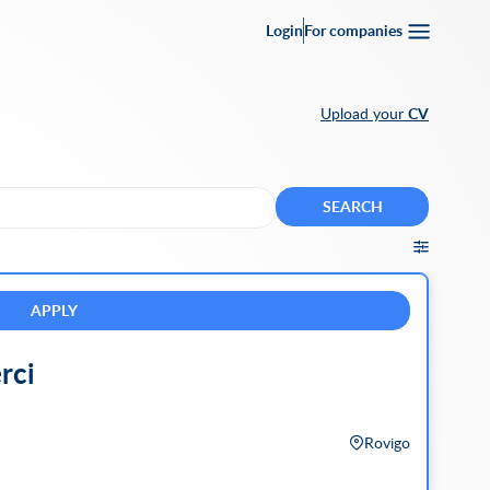
Login
For companies
Upload your
CV
SEARCH
APPLY
rci
Rovigo