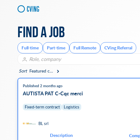
Find a job
Full-time
Part-time
Full Remote
CVing Referral
Sort
Featured companies
Published 2 months ago
AUTISTA PAT C-Cqc merci
Fixed-term contract
Logistics
BL srl
Description
Comp