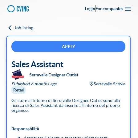
Login
For companies
Job listing
Go back
Upload your
CV
Full-time
Part-time
Full Remote
CVing Referral
APPLY
Sales Assistant
City
Serravalle Designer Outlet
SEARCH
Published 6 months ago
Serravalle Scrivia
Featured companies
Retail
Gli store all’interno di Serravalle Designer Outlet sono alla
ricerca di Sales Assistant da inserire all’interno del proprio
organico.
Responsabilità
Accogliere il cliente e garantire un’esperienza