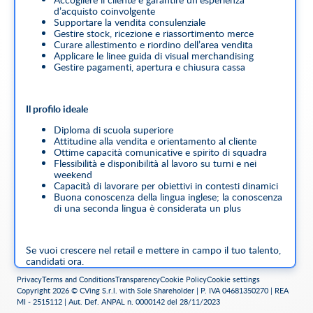
d’acquisto coinvolgente
Supportare la vendita consulenziale
Gestire stock, ricezione e riassortimento merce
Curare allestimento e riordino dell’area vendita
Applicare le linee guida di visual merchandising
Gestire pagamenti, apertura e chiusura cassa
Il profilo ideale
Diploma di scuola superiore
Attitudine alla vendita e orientamento al cliente
Ottime capacità comunicative e spirito di squadra
Flessibilità e disponibilità al lavoro su turni e nei
weekend
Capacità di lavorare per obiettivi in contesti dinamici
Buona conoscenza della lingua inglese; la conoscenza
di una seconda lingua è considerata un plus
Se vuoi crescere nel retail e mettere in campo il tuo talento,
candidati ora.
Privacy
Terms and Conditions
Transparency
Cookie Policy
Cookie settings
Copyright 2026 © CVing S.r.l. with Sole Shareholder | P. IVA 04681350270 | REA
La ricerca è curata da CVing s.r.l. - Aut. Def. ANPAL n.
MI - 2515112 | Aut. Def. ANPAL n. 0000142 del 28/11/2023