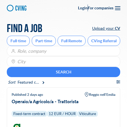
Login
For companies
Find a job
Upload your
CV
Full-time
Part-time
Full Remote
CVing Referral
City
SEARCH
Sort
Featured companies
Published 2 days ago
Reggio nell'Emilia
Operaio/a Agricolo/a - Trattorista
Fixed-term contract
12 EUR / HOUR
Viticulture