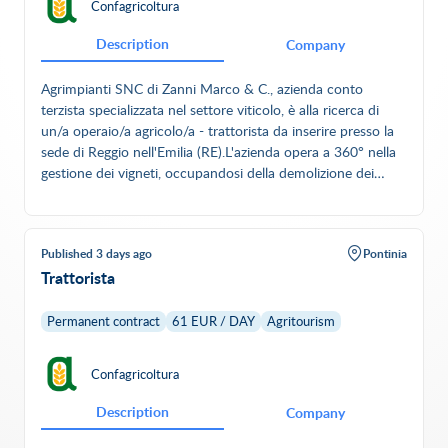
Confagricoltura
Description
Company
Agrimpianti SNC di Zanni Marco & C., azienda conto
terzista specializzata nel settore viticolo, è alla ricerca di
un/a operaio/a agricolo/a - trattorista da inserire presso la
sede di Reggio nell'Emilia (RE).L'azienda opera a 360° nella
gestione dei vigneti, occupandosi della demolizione dei
vecchi impianti, della progettazione e realizzazione di nuovi
vigneti e di tutte le lavorazioni meccaniche necessarie
durante il ciclo produttivo. Mansioni principaliConduzione
Published 3 days ago
Pontinia
di trattori e macchinari agricoli per le lavorazioni in
Trattorista
vigneto.Esecuzione di potatura meccanica e potatura
verde.Trinciatura e lavorazioni del terreno.Distribuzione di
prodotti fitosanitari nel rispetto delle normative
Permanent contract
61 EUR / DAY
Agritourism
vigenti.Attività di vendemmia con macchinari
agricoli.Trasporto dell'uva mediante trattore e carro.Utilizzo
Confagricoltura
di escavatore per la demolizione di vecchi vigneti e per la
posa di recinzioni.Eventuale supporto nelle attività di
Description
Company
spalatura neve, qualora necessario.Collaborazione con il
team nelle diverse attività operative aziendali.